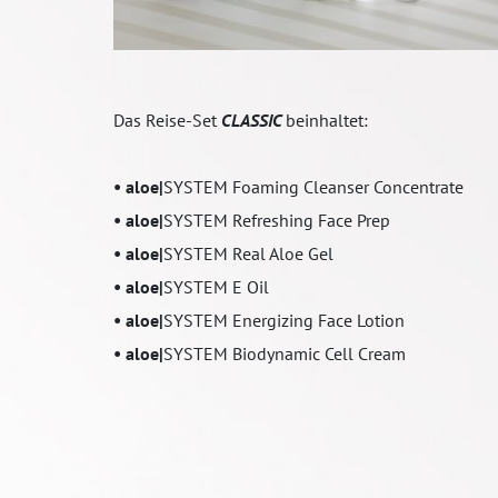
Das Reise-Set
CLASSIC
beinhaltet:
• aloe|
SYSTEM
Foaming Cleanser Concentrate
• aloe|
SYSTEM
Refreshing Face Prep
• aloe|
SYSTEM
Real Aloe Gel
• aloe|
SYSTEM
E Oil
• aloe|
SYSTEM
Energizing Face Lotion
•
aloe|
SYSTEM Biodynamic Cell Cream