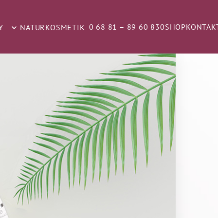
0 68 81 – 89 60 830
SHOP
KONTAK
Y
NATURKOSMETIK