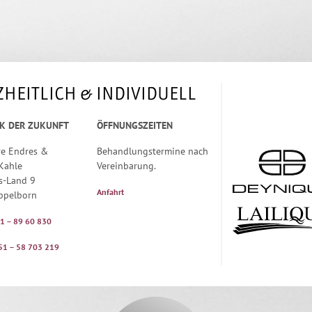
HEITLICH & INDIVIDUELL
K DER ZUKUNFT
ÖFFNUNGSZEITEN
re Endres &
Behandlungstermine nach
Kahle
Vereinbarung.
s-Land 9
Anfahrt
ppelborn
81 – 89 60 830
 51 – 58 703 219