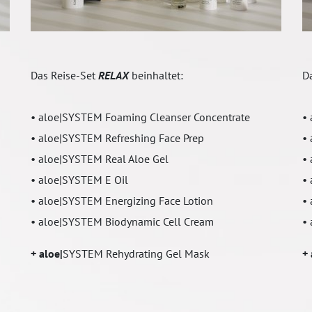
Das Reise-Set
RELAX
beinhaltet:
D
• aloe|SYSTEM Foaming Cleanser Concentrate
•
• aloe|SYSTEM Refreshing Face Prep
•
• aloe|SYSTEM Real Aloe Gel
•
• aloe|SYSTEM E Oil
•
• aloe|SYSTEM Energizing Face Lotion
•
• aloe|SYSTEM Biodynamic Cell Cream
•
+ aloe|
SYSTEM Rehydrating Gel Mask
+ 