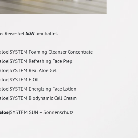
as Reise-Set
SUN
beinhaltet:
 aloe|SYSTEM Foaming Cleanser Concentrate
 aloe|SYSTEM Refreshing Face Prep
 aloe|SYSTEM Real Aloe Gel
 aloe|SYSTEM E Oil
 aloe|SYSTEM Energizing Face Lotion
 aloe|SYSTEM Biodynamic Cell Cream
aloe|
SYSTEM SUN – Sonnenschutz