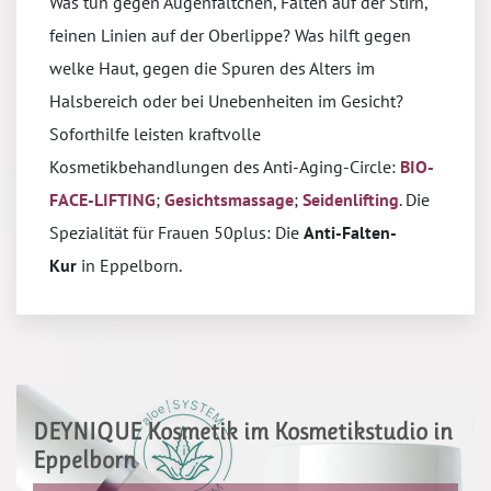
Was tun gegen Augenfältchen, Falten auf der Stirn,
feinen Linien auf der Oberlippe? Was hilft gegen
welke Haut, gegen die Spuren des Alters im
Halsbereich oder bei Unebenheiten im Gesicht?
Soforthilfe leisten kraftvolle
Kosmetikbehandlungen des Anti-Aging-Circle:
BIO-
FACE-LIFTING
;
Gesichtsmassage
;
Seidenlifting
. Die
Spezialität für Frauen 50plus: Die
Anti-Falten-
Kur
in Eppelborn.
DEYNIQUE Kosmetik im Kosmetikstudio in
Eppelborn